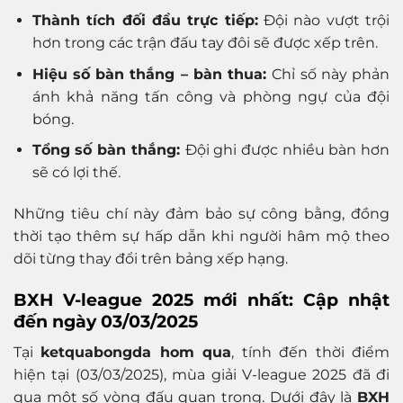
Thành tích đối đầu trực tiếp:
Đội nào vượt trội
hơn trong các trận đấu tay đôi sẽ được xếp trên.
Hiệu số bàn thắng – bàn thua:
Chỉ số này phản
ánh khả năng tấn công và phòng ngự của đội
bóng.
Tổng số bàn thắng:
Đội ghi được nhiều bàn hơn
sẽ có lợi thế.
Những tiêu chí này đảm bảo sự công bằng, đồng
thời tạo thêm sự hấp dẫn khi người hâm mộ theo
dõi từng thay đổi trên bảng xếp hạng.
BXH V-league 2025 mới nhất: Cập nhật
đến ngày 03/03/2025
Tại
ketquabongda hom qua
, tính đến thời điểm
hiện tại (03/03/2025), mùa giải V-league 2025 đã đi
qua một số vòng đấu quan trọng. Dưới đây là
BXH