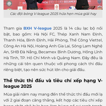
Các đội bóng V-league 2025 hứa hẹn mùa giải hay
Tham gia
BXH V-league
2025 là 14 câu lạc bộ nổi
bật, bao gồm: Hà Nội FC, Thép Xanh Nam Định,
Thanh Hóa, Bình Định, Hải Phòng, Thể Công Viettel,
Công An Hà Nội, Hoàng Anh Gia Lai, Sông Lam Nghệ
An, SHB Đà Nẵng, Becamex Bình Dương, Hồng Lĩnh
Hà Tĩnh, TP. Hồ Chí Minh và Quảng Nam. Đây đều là
những cái tên quen thuộc với phong cách thi đấu
riêng biệt, tạo nên sức hút lớn cho giải đấu.
Thể thức thi đấu và tiêu chí xếp hạng V-
league 2025
Mùa giải năm nay mang đến thể thức thi đấu mới lạ
với 2 giai đoạn căng thẳng, kết hợp các tiêu chí xếp