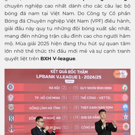
chuyên nghiệp cao nhất dành cho các câu lạc bộ
bóng đá nam tại Việt Nam. Do Công ty Cổ phần
Bóng đá Chuyên nghiệp Việt Nam (VPF) điều hành,
giải đấu này quy tụ những đội bóng xuất sắc nhất,
mang đến những trận cầu đỉnh cao cho người hâm
mộ. Mùa giải 2025 hiện đang thu hút sự quan tâm
lớn nhờ thể thức thi đấu mới mẻ và sự cạnh tranh
quyết liệt trên
BXH V-league
.