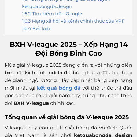
ketquabongda.design
1.6.2
Tìm kiếm trên Google
1.6.3
Mạng xã hội và kênh chính thức của VPF
1.6.4
Kết luận
BXH V-league 2025 – Xếp Hạng 14
Đội Bóng Đỉnh Cao
Mùa giải V-league 2025 đang diễn ra với những diễn
biến rất kịch tính, nơi 14 đội bóng hàng đầu tranh tài
để giành ngôi vương. Hãy cập nhật bảng xếp hạng
mới nhất tại
kết quả bóng đá
với thể thức thi đấu
độc đáo của mùa giải năm nay, cũng như cách theo
dõi
BXH V-league
chính xác.
Tổng quan về giải bóng đá V-league 2025
V-league hay còn gọi là Giải bóng đá Vô địch Quốc
gia Việt Nam là sân chơi
ketquabongda design