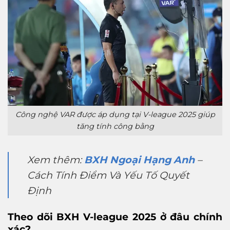
Công nghệ VAR được áp dụng tại V-league 2025 giúp
tăng tính công bằng
Xem thêm:
BXH Ngoại Hạng Anh
–
Cách Tính Điểm Và Yếu Tố Quyết
Định
Theo dõi BXH V-league 2025 ở đâu chính
xác?