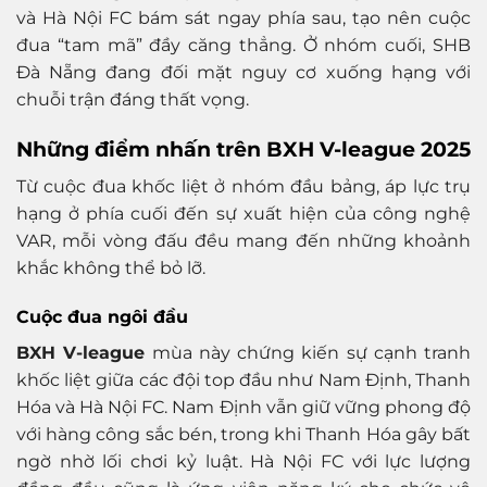
và Hà Nội FC bám sát ngay phía sau, tạo nên cuộc
đua “tam mã” đầy căng thẳng. Ở nhóm cuối, SHB
Đà Nẵng đang đối mặt nguy cơ xuống hạng với
chuỗi trận đáng thất vọng.
Những điểm nhấn trên BXH V-league 2025
Từ cuộc đua khốc liệt ở nhóm đầu bảng, áp lực trụ
hạng ở phía cuối đến sự xuất hiện của công nghệ
VAR, mỗi vòng đấu đều mang đến những khoảnh
khắc không thể bỏ lỡ.
Cuộc đua ngôi đầu
BXH V-league
mùa này chứng kiến sự cạnh tranh
khốc liệt giữa các đội top đầu như Nam Định, Thanh
Hóa và Hà Nội FC. Nam Định vẫn giữ vững phong độ
với hàng công sắc bén, trong khi Thanh Hóa gây bất
ngờ nhờ lối chơi kỷ luật. Hà Nội FC với lực lượng