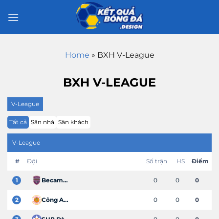
Bỏ
qua
nội
dung
Home
»
BXH V-League
BXH V-LEAGUE
V-League
Tất cả
Sân nhà
Sân khách
V-League
#
Đội
Số trận
HS
Điểm
1
Becamex Bình Dương
0
0
0
2
Công An Hà Nội
0
0
0