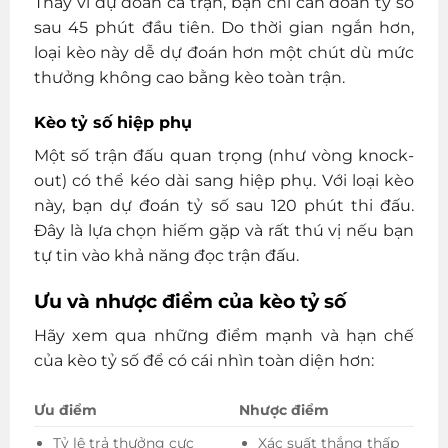
Thay vì dự đoán cả trận, bạn chỉ cần đoán tỷ số
sau 45 phút đầu tiên. Do thời gian ngắn hơn,
loại kèo này dễ dự đoán hơn một chút dù mức
thưởng không cao bằng kèo toàn trận.
Kèo tỷ số hiệp phụ
Một số trận đấu quan trọng (như vòng knock-
out) có thể kéo dài sang hiệp phụ. Với loại kèo
này, bạn dự đoán tỷ số sau 120 phút thi đấu.
Đây là lựa chọn hiếm gặp và rất thú vị nếu bạn
tự tin vào khả năng đọc trận đấu.
Ưu và nhược điểm của kèo tỷ số
Hãy xem qua những điểm mạnh và hạn chế
của kèo tỷ số để có cái nhìn toàn diện hơn:
Ưu điểm
Nhược điểm
Tỷ lệ trả thưởng cực
Xác suất thắng thấp