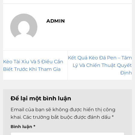
ADMIN
Kết Quả Kèo Đá Pen – Tâm
Kèo Tài Xỉu Và 5 Điều Cần
Lý Và Chiến Thuật Quyết
Biết Trước Khi Tham Gia
Định
Để lại một bình luận
Email của bạn sẽ không được hiển thị công
khai.
Các trường bắt buộc được đánh dấu
*
Bình luận
*