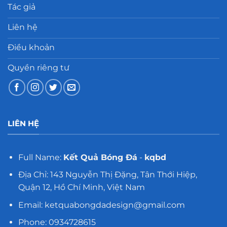
Tác giả
Liên hệ
Điều khoản
Quyền riêng tư
LIÊN HỆ
Full Name:
Kết Quả Bóng Đá
-
kqbd
Địa Chỉ: 143 Nguyễn Thị Đặng, Tân Thới Hiệp,
Quận 12, Hồ Chí Minh, Việt Nam
Email:
ketquabongdadesign@gmail.com
Phone: 0934728615