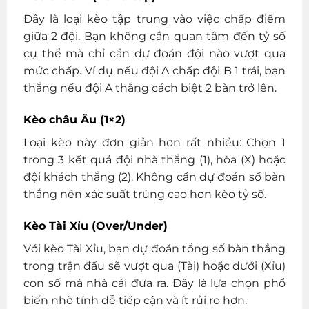
Đây là loại kèo tập trung vào việc chấp điểm
giữa 2 đội. Bạn không cần quan tâm đến tỷ số
cụ thể mà chỉ cần dự đoán đội nào vượt qua
mức chấp. Ví dụ nếu đội A chấp đội B 1 trái, bạn
thắng nếu đội A thắng cách biệt 2 bàn trở lên.
Kèo châu Âu (1×2)
Loại kèo này đơn giản hơn rất nhiều: Chọn 1
trong 3 kết quả đội nhà thắng (1), hòa (X) hoặc
đội khách thắng (2). Không cần dự đoán số bàn
thắng nên xác suất trúng cao hơn kèo tỷ số.
Kèo Tài Xỉu (Over/Under)
Với kèo Tài Xỉu, bạn dự đoán tổng số bàn thắng
trong trận đấu sẽ vượt qua (Tài) hoặc dưới (Xỉu)
con số mà nhà cái đưa ra. Đây là lựa chọn phổ
biến nhờ tính dễ tiếp cận và ít rủi ro hơn.