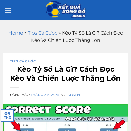
Bỏ
qua
nội
dung
Home
»
Tips Cá Cược
»
Kèo Tỷ Số Là Gì? Cách Đọc
Kèo Và Chiến Lược Thắng Lớn
TIPS CÁ CƯỢC
Kèo Tỷ Số Là Gì? Cách Đọc
Kèo Và Chiến Lược Thắng Lớn
ĐĂNG VÀO
THÁNG 3 5, 2025
BỞI
ADMIN
05
Th3