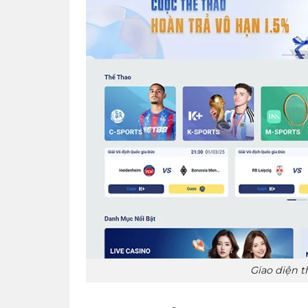
Giao diện t