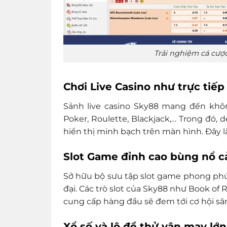
Trải nghiệm cá cược
Chơi Live Casino như trực tiếp
Sảnh live casino Sky88 mang đến không
Poker, Roulette, Blackjack,… Trong đó, 
hiển thị minh bạch trên màn hình. Đây l
Slot Game đỉnh cao bùng nổ 
Sở hữu bộ sưu tập slot game phong phú
đại. Các trò slot của Sky88 như Book of
cung cấp hàng đầu sẽ đem tới cơ hội săn
Xổ số và lô đề thử vận may lớn