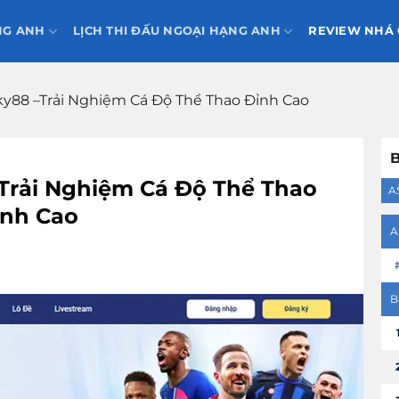
NG ANH
LỊCH THI ĐẤU NGOẠI HẠNG ANH
REVIEW NHÁ 
ky88 –Trải Nghiệm Cá Độ Thể Thao Đỉnh Cao
–Trải Nghiệm Cá Độ Thể Thao
A
ỉnh Cao
A
B