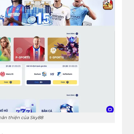
hân thiện của Sky88