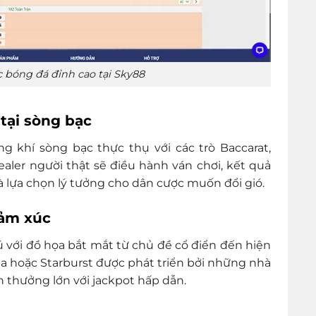
 bóng đá đỉnh cao tại Sky88
 tại sòng bạc
 khí sòng bạc thực thụ với các trò Baccarat,
dealer người thật sẽ điều hành ván chơi, kết quả
à lựa chọn lý tưởng cho dân cược muốn đổi gió.
cảm xúc
 với đồ họa bắt mắt từ chủ đề cổ điển đến hiện
 Ra hoặc Starburst được phát triển bởi những nhà
 thưởng lớn với jackpot hấp dẫn.