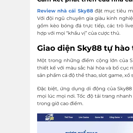
Review nhà cái Sky88
đặt mục tiêu ma
Với đội ngũ chuyên gia giàu kinh nghi
gồm kèo bóng đá trực tiếp, các trò li
hợp với mọi “khẩu vị” của cược thủ.
Giao diện Sky88 tự hào t
Một trong những điểm cộng lớn của Sky
thiết kế với màu sắc hài hòa và bố cục 
sản phẩm cá độ thể thao, slot game, xổ s
Đặc biệt, ứng dụng di động của Sky88
mọi lúc mọi nơi. Tốc độ tải trang nhan
trong giờ cao điểm.