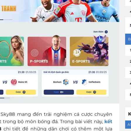
B
K
, Sky88 mang đến trải nghiệm cá cược chuyên
ệt trong bộ môn bóng đá. Trong bài viết này,
kết
A
8
chi tiết để những dân chơi có thêm một lựa