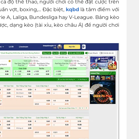
 cá độ thể thao, người chơi có thể đặt cược trên
ần vợt, boxing,… Đặc biệt,
kqbd
là tâm điểm với
rie A, Laliga, Bundesliga hay V-League. Bảng kèo
ược, dạng kèo (tài xỉu, kèo châu Á) để người chơi