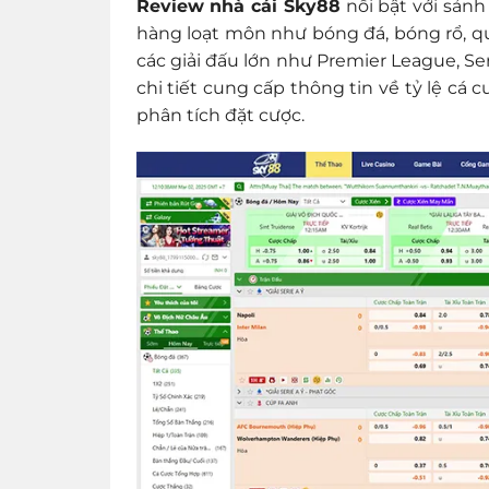
Review nhà cái Sky88
nổi bật với sảnh
hàng loạt môn như bóng đá, bóng rổ, qu
các giải đấu lớn như Premier League, Se
chi tiết cung cấp thông tin về tỷ lệ cá c
phân tích đặt cược.